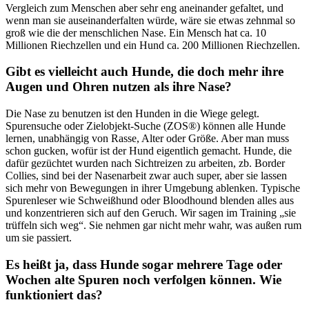
Vergleich zum Menschen aber sehr eng aneinander gefaltet, und
wenn man sie auseinanderfalten würde, wäre sie etwas zehnmal so
groß wie die der menschlichen Nase. Ein Mensch hat ca. 10
Millionen Riechzellen und ein Hund ca. 200 Millionen Riechzellen.
Gibt es vielleicht auch Hunde, die doch mehr ihre
Augen und Ohren nutzen als ihre Nase?
Die Nase zu benutzen ist den Hunden in die Wiege gelegt.
Spurensuche oder Zielobjekt-Suche (ZOS®) können alle Hunde
lernen, unabhängig von Rasse, Alter oder Größe. Aber man muss
schon gucken, wofür ist der Hund eigentlich gemacht. Hunde, die
dafür gezüchtet wurden nach Sichtreizen zu arbeiten, zb. Border
Collies, sind bei der Nasenarbeit zwar auch super, aber sie lassen
sich mehr von Bewegungen in ihrer Umgebung ablenken. Typische
Spurenleser wie Schweißhund oder Bloodhound blenden alles aus
und konzentrieren sich auf den Geruch. Wir sagen im Training „sie
trüffeln sich weg“. Sie nehmen gar nicht mehr wahr, was außen rum
um sie passiert.
Es heißt ja, dass Hunde sogar mehrere Tage oder
Wochen alte Spuren noch verfolgen können. Wie
funktioniert das?