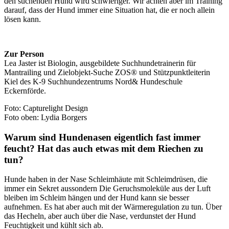
den suchenden Hund wird schwieriger. Wir achten aber im Training
darauf, dass der Hund immer eine Situation hat, die er noch allein
lösen kann.
Zur Person
Lea Jaster ist Biologin, ausgebildete Suchhundetrainerin für
Mantrailing und Zielobjekt-Suche ZOS® und Stützpunktleiterin
Kiel des K-9 Suchhundezentrums Nord& Hundeschule
Eckernförde.
Foto: Capturelight Design
Foto oben: Lydia Borgers
Warum sind Hundenasen eigentlich fast immer
feucht? Hat das auch etwas mit dem Riechen zu
tun?
Hunde haben in der Nase Schleimhäute mit Schleimdrüsen, die
immer ein Sekret aussondern Die Geruchsmoleküle aus der Luft
bleiben im Schleim hängen und der Hund kann sie besser
aufnehmen. Es hat aber auch mit der Wärmeregulation zu tun. Über
das Hecheln, aber auch über die Nase, verdunstet der Hund
Feuchtigkeit und kühlt sich ab.