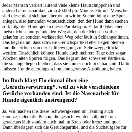
Jeder Mensch verliert laufend viele kleine Hautschüppchen und
andere Geruchspartikel, zirka 40.000 pro Minute. Für uns Menschen
sind diese nicht sichtbar, aber wenn wir im Suchtraining eine Spur
anlegen, also jemanden vorausschicken, den der Hund dann suchen
soll, folgt der Hund genau dieser Partikelspur. Er läuft dabei aber
meist nicht schnurgerade den Weg ab, den der Mensch vorher
gelaufen ist, sondern verlässt den Weg oder läuft in Schlangenlinien.
Das liegt daran, dass schwere Geruchspartikel eher liegen bleiben
und die leichten von der Luftbewegung zur Seite weggedrückt
werden. Tatsächlich können Hunde auch mehrere Tage oder sogar
Wochen alten Spuren folgen. Das liegt an den schweren Partikeln,
die so lange liegen bleiben, dass sie immer noch riechbar sind. Dafür
müssen Hunde allerdings schon eine gewisse Ausbildung haben.
Im Buch klagt Flo einmal über eine
„Geruchsverwirrung“, weil zu viele verschiedene
Gerüche vorhanden sind. Ist die Nasenarbeit für
Hunde eigentlich anstrengend?
Ja. Wir machen uns diese Schwierigkeiten im Training auch
zunutze, indem die Person, die gesucht werden soll, nicht nur
geradeaus läuft sondern auch mal im Kreis oder kreuz und quer.
Dann überlagern sich die Geruchspartikel und die Suchaufgabe für